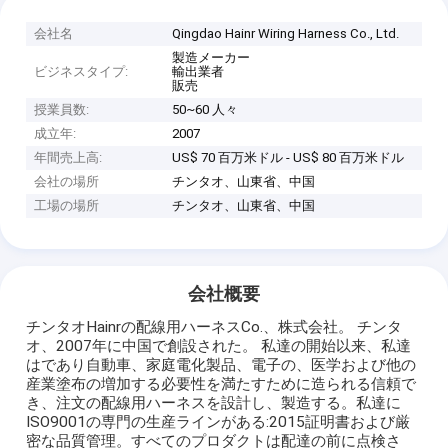
会社名
Qingdao Hainr Wiring Harness Co., Ltd.
製造メーカー
ビジネスタイプ:
輸出業者
販売
授業員数:
50~60 人々
成立年:
2007
年間売上高:
US$ 70 百万米ドル - US$ 80 百万米ドル
会社の場所
チンタオ、山東省、中国
工場の場所
チンタオ、山東省、中国
会社概要
チンタオHainrの配線用ハーネスCo.、株式会社。 チンタ
オ、2007年に中国で創設された。 私達の開始以来、私達
はであり自動車、家庭電化製品、電子の、医学および他の
産業塗布の増加する必要性を満たすために造られる信頼で
き、注文の配線用ハーネスを設計し、製造する。私達に
ISO9001の専門の生産ラインがある:2015証明書および厳
密な品質管理。すべてのプロダクトは配達の前に点検さ