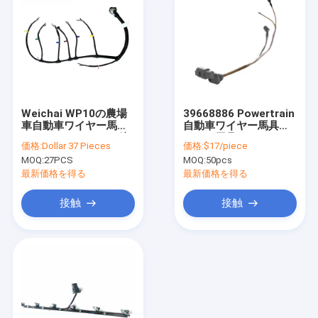
Weichai WP10の農場
39668886 Powertrain
車自動車ワイヤー馬具
自動車ワイヤー馬具ワ
のための2137501の注
イヤー馬具およびケー
価格:
Dollar 37 Pieces
価格:
$17/piece
入器ワイヤー馬具
ブル会議
MOQ:
27PCS
MOQ:
50pcs
最新価格を得る
最新価格を得る
接触
接触
家
プロダクト
私達について