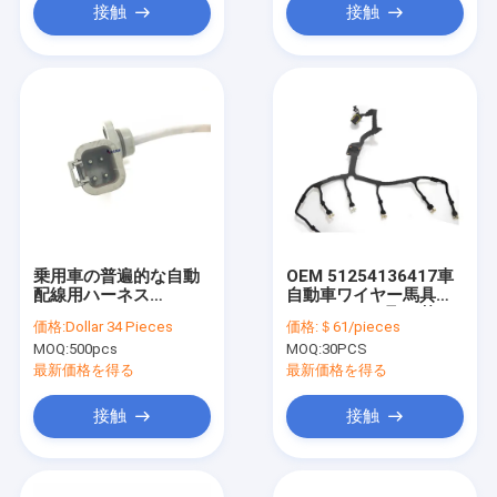
接触
接触
乗用車の普遍的な自動
OEM 51254136417車
配線用ハーネス
自動車ワイヤー馬具の
3966805 Cummins
コネクターの取り替え
価格:
Dollar 34 Pieces
価格:
＄61/pieces
MOQ:
500pcs
MOQ:
30PCS
最新価格を得る
最新価格を得る
接触
接触