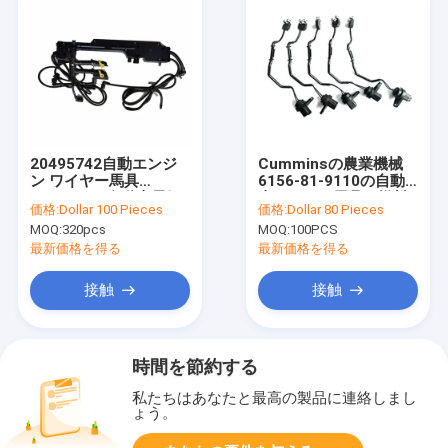
20495742自動エンジ
Cumminsの農業機械
ン ワイヤー馬具
6156-81-9110の自動
ISO9001の自動車電気
車ワイヤー馬具の燃料
価格:
Dollar 100 Pieces
価格:
Dollar 80 Pieces
馬具
噴射装置ケーブル
MOQ:
320pcs
MOQ:
100PCS
最新価格を得る
最新価格を得る
接触
接触
時間を節約する
私たちはあなたと最高の製品に連絡しまし
ょう。