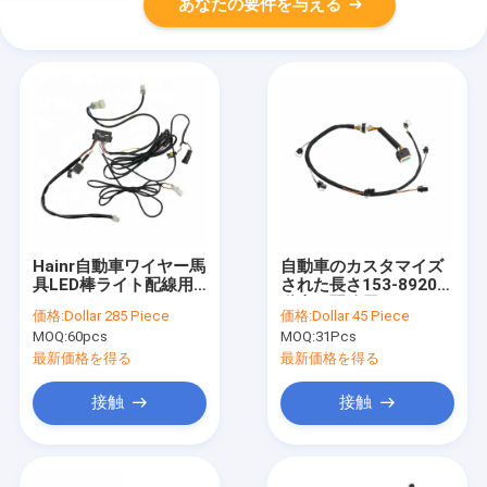
あなたの要件を与える
Hainr自動車ワイヤー馬
自動車のカスタマイズ
具LED棒ライト配線用
された長さ153-8920自
ハーネス
動車の配線用ハーネス
価格:
Dollar 285 Piece
価格:
Dollar 45 Piece
MOQ:
60pcs
MOQ:
31Pcs
最新価格を得る
最新価格を得る
接触
接触