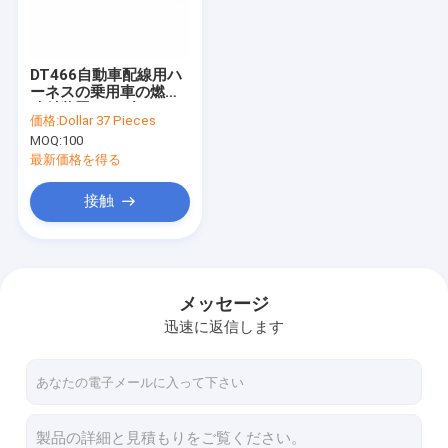
工場旅行
品質管理
DT466自動車配線用ハ
ーネスの乗用車の燃料
私達に連絡しなさい
噴射装置ケーブル
価格:
Dollar 37 Pieces
MOQ:
100
ニュース
最新価格を得る
場合
接触
OEMワイヤー馬具
メッセージ
迅速に返信します
自動車用ワイヤーハーネス
重い装置の配線用ハーネス
トラックの配線用ハーネス