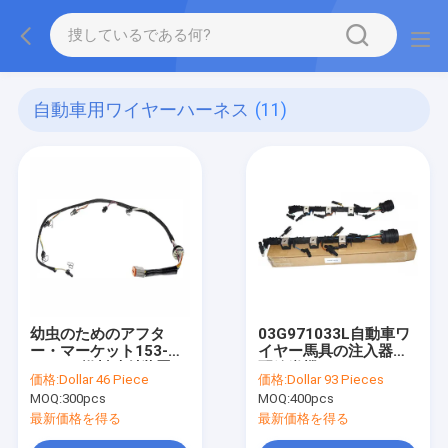
自動車用ワイヤーハーネス
(11)
幼虫のためのアフタ
03G971033L自動車ワ
ー・マーケット153-
イヤー馬具の注入器の
8920の燃料噴射装置の
配線織機
価格:
Dollar 46 Piece
価格:
Dollar 93 Pieces
配線用ハーネス
MOQ:
300pcs
MOQ:
400pcs
最新価格を得る
最新価格を得る