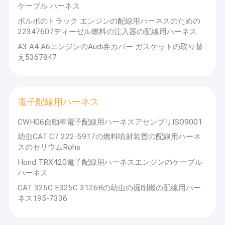
ケーブル ハーネス
ボルボのトラック エンジンの配線用ハーネスのための
22347607ディーゼル燃料の注入器の配線用ハーネス
A3 A4 A6エンジンのAudi弁カバー ガスケットの取り替
え5367847
電子配線用ハーネス
CWH06自動車電子配線用ハーネスアセンブリISO9001
幼虫CAT C7 222-5917の燃料噴射装置の配線用ハーネ
スのセリウムRohs
Hond TRX420電子配線用ハーネスエンジンのケーブル
家
ハーネス
チンタオHainrの配線用ハーネスCo.、株式会社。
CAT 325C E325C 3126Bの幼虫の掘削機の配線用ハー
プロダクト
ネス195-7336
チンタオ、2007年に中国で創設された。
私達について