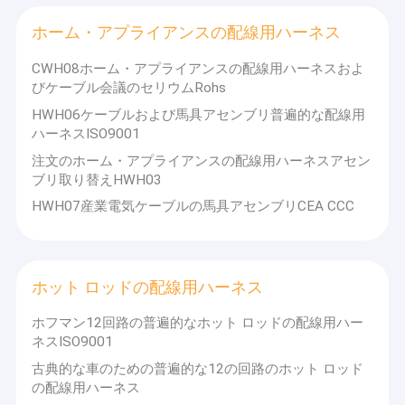
私達の開始以来、私達はであり自動車、家庭電化製品、電子の、
工場旅行
医学および他の産業塗布の増加する必要性を満たすために造られ
ホーム・アプライアンスの配線用ハーネス
る信頼でき、注文の配線用ハーネスを設計し、製造する。私達に
品質管理
ISO9001の専門の生産ラインがある:2015証明書および厳密な品質
CWH08ホーム・アプライアンスの配線用ハーネスおよ
管理。すべてのプロダクトは配達の前に点検され、テストされ
びケーブル会議のセリウムRohs
る。私達のビジネス経験および製造の機能はそれOEMの市場へワ
私達に連絡しなさい
イヤー馬具およびケーブル会議の一流の製造業者に、および信頼
HWH06ケーブルおよび馬具アセンブリ普遍的な配線用
できる製造者をなること可能にさせた。
ハーネスISO9001
ニュース
注文のホーム・アプライアンスの配線用ハーネスアセン
場合
ブリ取り替えHWH03
HWH07産業電気ケーブルの馬具アセンブリCEA CCC
OEMワイヤー馬具
ホット ロッドの配線用ハーネス
自動車用ワイヤーハーネス
ホフマン12回路の普遍的なホット ロッドの配線用ハー
重い装置の配線用ハーネス
ネスISO9001
古典的な車のための普遍的な12の回路のホット ロッド
トラックの配線用ハーネス
の配線用ハーネス