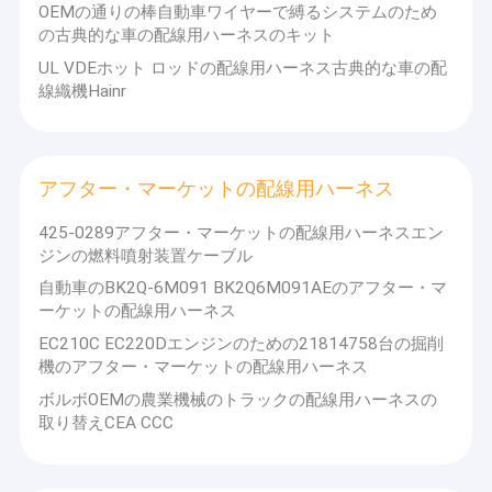
OEMの通りの棒自動車ワイヤーで縛るシステムのため
産業配線用ハーネス
の古典的な車の配線用ハーネスのキット
エンジンの配線用ハーネス
UL VDEホット ロッドの配線用ハーネス古典的な車の配
線織機Hainr
電子配線用ハーネス
ホーム・アプライアンスの配線用ハーネス
アフター・マーケットの配線用ハーネス
ホット ロッドの配線用ハーネス
425-0289アフター・マーケットの配線用ハーネスエン
ジンの燃料噴射装置ケーブル
アフター・マーケットの配線用ハーネス
自動車のBK2Q-6M091 BK2Q6M091AEのアフター・マ
オートバイの配線用ハーネス
ーケットの配線用ハーネス
EC210C EC220Dエンジンのための21814758台の掘削
医学ワイヤー馬具
機のアフター・マーケットの配線用ハーネス
ボルボOEMの農業機械のトラックの配線用ハーネスの
普遍的な配線用ハーネス
取り替えCEA CCC
ワイヤー馬具のコネクター