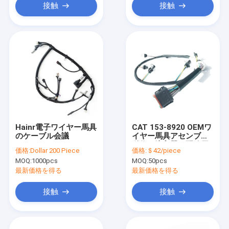
接触
接触
Hainr電子ワイヤー馬具
CAT 153-8920 OEMワ
のケーブル会議
イヤー馬具アセンブリ
単位の注入器の配線用
価格:
Dollar 200 Piece
価格:
＄42/piece
ハーネス
MOQ:
1000pcs
MOQ:
50pcs
最新価格を得る
最新価格を得る
接触
接触