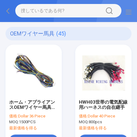
OEMワイヤー馬具
(45)
ホーム・アプライアン
HWH03世帯の電気配線
スOEMワイヤー馬具
用ハーネスの自在継手
CEA CCC
価格:
Dollar 36 Piece
価格:
Dollar 40 Piece
MOQ:
1500PCS
MOQ:
800pcs
最新価格を得る
最新価格を得る