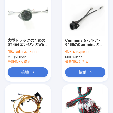
大型トラックのための
Cummins 6754-81-
DT466エンジンのWirie
9450のCumminsの燃
の注文の国際的な馬具
料噴射装置の配線用ハ
価格:
Dollar 37 Pieces
価格:
＄10/piece
ーネスケーブル
MOQ:
200pcs
MOQ:
50pcs
最新価格を得る
最新価格を得る
接触
接触
家
プロダクト
私達について