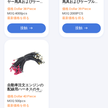
ヤー馬具およびケーブ
馬具およびケーブル会
産業配線用ハーネス
ル会議HAINR
議
価格:
Dollar 38 Piece
価格:
Dollar 39 Piece
MOQ:
エンジンの配線用ハーネス
4000pcs
MOQ:
2000PCS
最新価格を得る
最新価格を得る
電子配線用ハーネス
接触
接触
ホーム・アプライアンスの配線用ハーネス
ホット ロッドの配線用ハーネス
アフター・マーケットの配線用ハーネス
オートバイの配線用ハーネス
医学ワイヤー馬具
自動車注文エンジンの
普遍的な配線用ハーネス
配線用ハーネスのキッ
トHWH03の自在継手
価格:
Dollar 40 Piece
ワイヤー馬具のコネクター
MOQ:
500pcs
最新価格を得る