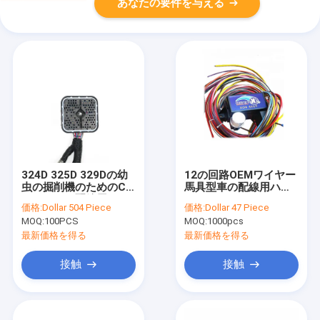
あなたの要件を与える
324D 325D 329Dの幼
12の回路OEMワイヤー
虫の掘削機のためのC7
馬具型車の配線用ハー
エンジンの配線用ハー
ネスISO9001
価格:
Dollar 504 Piece
価格:
Dollar 47 Piece
ネス198-2713
MOQ:
100PCS
MOQ:
1000pcs
最新価格を得る
最新価格を得る
接触
接触