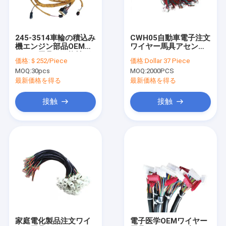
工場旅行
品質管理
245-3514車輪の積込み
CWH05自動車電子注文
機エンジン部品OEMワ
ワイヤー馬具アセンブ
私達に連絡しなさい
イヤー馬具と互換性が
リ セリウムRohs
価格:
＄252/Piece
価格:
Dollar 37 Piece
ある
MOQ:
30pcs
MOQ:
2000PCS
ニュース
最新価格を得る
最新価格を得る
場合
接触
接触
OEMワイヤー馬具
自動車用ワイヤーハーネス
重い装置の配線用ハーネス
トラックの配線用ハーネス
家庭電化製品注文ワイ
電子医学OEMワイヤー