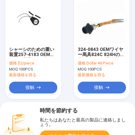
シャーシのための重い
324-0843 OEMワイヤ
装置257-4183 OEMワ
ー馬具824C 824Hの幼
イヤー馬具のキット
虫エンジンの配線用ハ
価格:
$2/piece
価格:
Dollar 49 Piece
ーネス
MOQ:
100PCS
MOQ:
100PCS
最新価格を得る
最新価格を得る
接触
接触
時間を節約する
私たちはあなたと最高の製品に連絡しまし
ょう。