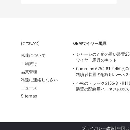
について
OEMワイヤー馬具
シャーシのための重い装置257-
私達について
ワイヤー馬具のキット
工場旅行
Cummins 6754-81-9450の
品質管理
料噴射装置の配線用ハーネス
私達に連絡しなさい
小松のトラック6156-81-91
ニュース
装置の配線用ハーネスのカス
た長さ
Sitemap
プライバシー政策
| 中国