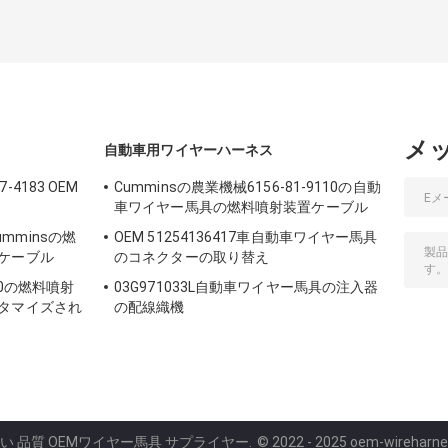
メ
自動車用ワイヤーハーネス
4183 OEM
Cumminsの農業機械6156-81-9110の自動
車ワイヤー馬具の燃料噴射装置ケーブル
Cumminsの燃
OEM 51254136417車自動車ワイヤー馬具
ケーブル
のコネクターの取り替え
10の燃料噴射
03G971033L自動車ワイヤー馬具の注入器
タマイズされ
の配線織機
 よい 品質 OEMワイヤー馬具 サプライヤー.
© 2022 - 2025 oem-wireharnes