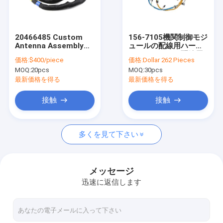
工場旅行
品質管理
20466485 Custom
156-7105機関制御モジ
Antenna Assembly
ュールの配線用ハーネ
私達に連絡しなさい
Excavator Electric
スのトラックの配線用
価格:
$400/piece
価格:
Dollar 262 Pieces
Truck Wiring Harness
ハーネス
MOQ:
20pcs
MOQ:
30pcs
ニュース
最新価格を得る
最新価格を得る
場合
接触
接触
多くを見て下さい
OEMワイヤー馬具
自動車用ワイヤーハーネス
メッセージ
迅速に返信します
重い装置の配線用ハーネス
トラックの配線用ハーネス