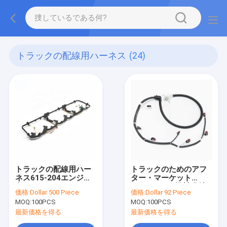
トラックの配線用ハーネス
(24)
トラックの配線用ハー
トラックのためのアフ
ネス615-204エンジン
ター・マーケット
弁カバー ガスケットを
22248490の燃料噴射
価格:
Dollar 500 Piece
価格:
Dollar 92 Piece
取りなさい
装置の配線用ハーネス
MOQ:
100PCS
MOQ:
100PCS
最新価格を得る
最新価格を得る