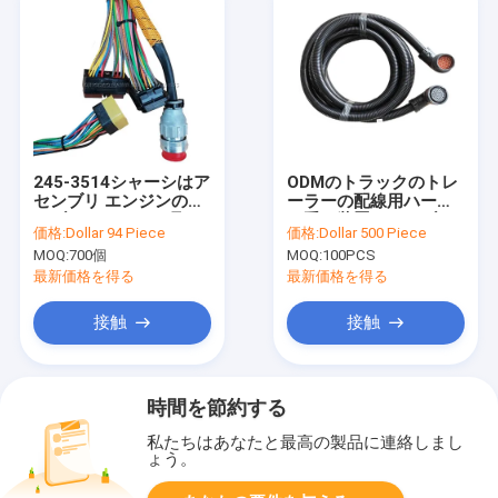
245-3514シャーシはア
ODMのトラックのトレ
センブリ エンジンのケ
ーラーの配線用ハーネ
ーブル ハーネスの取り
ス重い装置のケーブル
価格:
Dollar 94 Piece
価格:
Dollar 500 Piece
替えのワイヤーで縛を
ハーネス アセンブリ
MOQ:
700個
MOQ:
100PCS
利用する
最新価格を得る
最新価格を得る
接触
接触
時間を節約する
私たちはあなたと最高の製品に連絡しまし
ょう。