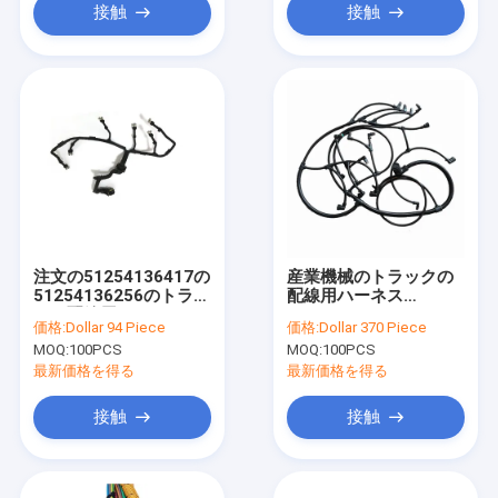
接触
接触
注文の51254136417の
産業機械のトラックの
51254136256のトラッ
配線用ハーネス
クの配線用ハーネスの
22041549 Hainr
価格:
Dollar 94 Piece
価格:
Dollar 370 Piece
燃料噴射装置ケーブル
MOQ:
100PCS
MOQ:
100PCS
最新価格を得る
最新価格を得る
接触
接触