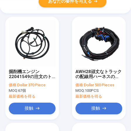
あなたの要件を与える
掘削機エンジン
AWH28頑丈なトラック
22041549の注文のト
の配線用ハーネスの電
ラックの配線用ハーネ
気ケーブルアセンブリ
価格:
Dollar 370 Piece
価格:
Dollar 500 Pieces
スISO9001
MOQ:
67個
MOQ:
100PCS
最新価格を得る
最新価格を得る
接触
接触