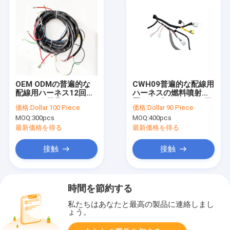
OEM ODMの普遍的な
CWH09普遍的な配線用
配線用ハーネス12回路
ハーネスの燃料噴射装
ワイヤー馬具
置ケーブル ワイヤー馬
価格:
Dollar 100 Piece
価格:
Dollar 90 Piece
具アセンブリ
MOQ:
300pcs
MOQ:
400pcs
最新価格を得る
最新価格を得る
接触
接触
時間を節約する
私たちはあなたと最高の製品に連絡しまし
ょう。