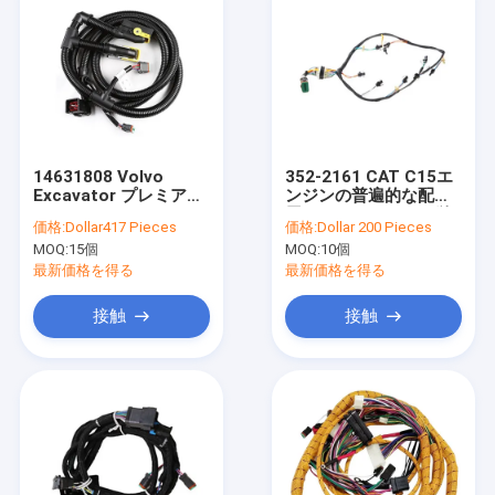
14631808 Volvo
352-2161 CAT C15エ
Excavator プレミアム
ンジンの普遍的な配線
ワイヤーハーネス ユニ
用ハーネスのための単
価格:
Dollar417 Pieces
価格:
Dollar 200 Pieces
バーサル ワイヤーハー
一の燃料噴射装置
MOQ:
15個
MOQ:
10個
ネス
最新価格を得る
最新価格を得る
接触
接触
家
プロダクト
私達について