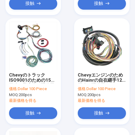
接触
接触
Chevyのトラック
Chevyエンジンのため
ISO9001のための15の
のHainrの自在継手12
回路の普遍的な配線用
回路の配線用ハーネス
価格:
Dollar 100 Piece
価格:
Dollar 100 Piece
ハーネス
MOQ:
200pcs
MOQ:
200pcs
最新価格を得る
最新価格を得る
接触
接触