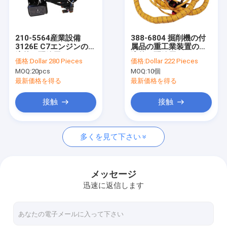
工場旅行
品質管理
210-5564産業設備
388-6804 掘削機の付
3126E C7エンジンの普
属品の重工業装置の普
私達に連絡しなさい
遍的な配線用ハーネス
遍的な配線用ハーネス
価格:
Dollar 280 Pieces
価格:
Dollar 222 Pieces
MOQ:
20pcs
MOQ:
10個
ニュース
最新価格を得る
最新価格を得る
場合
接触
接触
多くを見て下さい
OEMワイヤー馬具
自動車用ワイヤーハーネス
メッセージ
迅速に返信します
重い装置の配線用ハーネス
トラックの配線用ハーネス