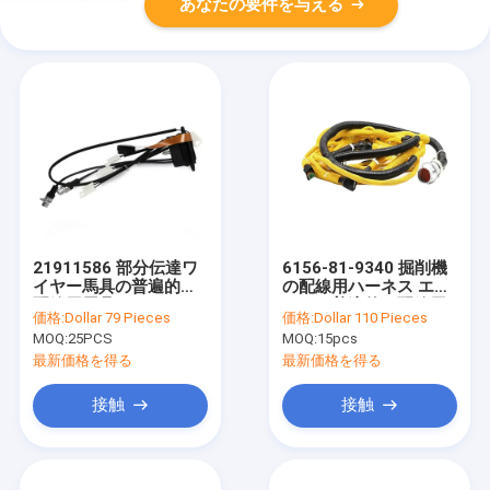
あなたの要件を与える
21911586 部分伝達ワ
6156-81-9340 掘削機
イヤー馬具の普遍的な
の配線用ハーネス エン
配線用馬具
ジンの普遍的な配線用
価格:
Dollar 79 Pieces
価格:
Dollar 110 Pieces
ハーネス
MOQ:
25PCS
MOQ:
15pcs
最新価格を得る
最新価格を得る
接触
接触