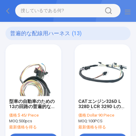
普遍的な配線用ハーネス
(13)
型車の自動車のための
CATエンジン326D L
12の回路の普遍的な配
328D LCR 329D Lのた
線用ハーネス
めの電気普遍的な配線
価格:
$ 45/ Piece
価格:
Dollar 90 Piece
用ハーネス
MOQ:
500pcs
MOQ:
100PCS
最新価格を得る
最新価格を得る