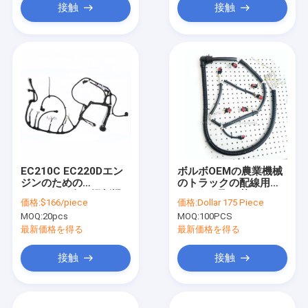
接触
接触
EC210C EC220Dエン
ボルボOEMの農業機械
ジンのための
のトラックの配線用ハ
21814758台の掘削機
ーネスの取り替えCEA
価格:
$166/piece
価格:
Dollar 175 Piece
のアフター・マーケッ
CCC
MOQ:
20pcs
MOQ:
100PCS
トの配線用ハーネス
最新価格を得る
最新価格を得る
接触
接触