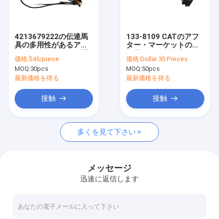
工場旅行
品質管理
4213679222の伝達馬
133-8109 CATのアフ
具の多用性があるアフ
ター・マーケットの配
私達に連絡しなさい
ター・マーケットの配
線用ハーネスに合わせ
価格:
$45/piece
価格:
Dollar 35 Pieces
線用ハーネス
られるEUIのアダプター
MOQ:
30pcs
MOQ:
50pcs
の配線用ハーネス
ニュース
最新価格を得る
最新価格を得る
場合
接触
接触
多くを見て下さい
OEMワイヤー馬具
自動車用ワイヤーハーネス
メッセージ
迅速に返信します
重い装置の配線用ハーネス
トラックの配線用ハーネス