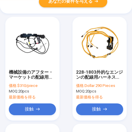
あなたの要件を与える
機械設備のアフター・
228-1803外的なエンジ
マーケットの配線用ハ
ンの配線用ハーネスの
ーネス20383183
アフター・マーケット
価格:
$310/piece
価格:
Dollar 290 Pieces
の配線用ハーネス
MOQ:
20pcs
MOQ:
20pcs
最新価格を得る
最新価格を得る
接触
接触