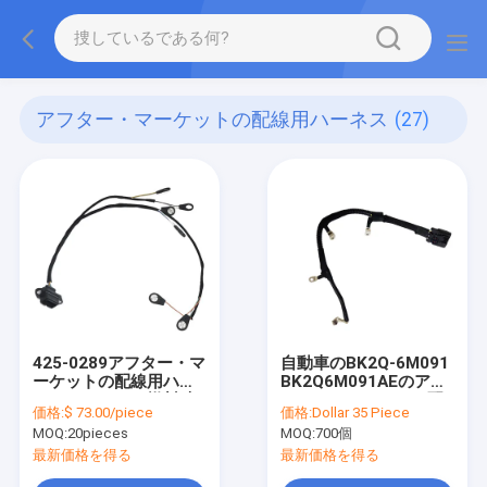
アフター・マーケットの配線用ハーネス
(27)
425-0289アフター・マ
自動車のBK2Q-6M091
ーケットの配線用ハー
BK2Q6M091AEのアフ
ネスエンジンの燃料噴
ター・マーケットの配
価格:
$ 73.00/piece
価格:
Dollar 35 Piece
射装置ケーブル
線用ハーネス
MOQ:
20pieces
MOQ:
700個
最新価格を得る
最新価格を得る