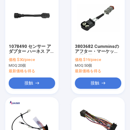
1078490 センサー ア
3803682 Cumminsの
ダプター ハーネス アフ
アフター・マーケット
ターマーケット ワイヤ
の配線用ハーネスのた
価格:
$30/piece
価格:
$19/piece
リング ハーネス
めの普遍的なエンジン
MOQ:
20個
MOQ:
50個
の注入器の馬具
最新価格を得る
最新価格を得る
接触
接触
家
プロダクト
私達について