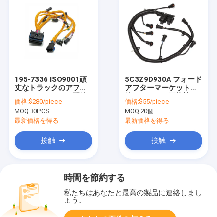
195-7336 ISO9001頑
5C3Z9D930A フォード
丈なトラックのアフタ
アフターマーケット配
ー・マーケットの配線
線ハーネスと互換性の
価格:
$280/piece
価格:
$55/piece
用ハーネスHainr
あるエンジンインジェ
MOQ:
30PCS
MOQ:
20個
クターハーネス
最新価格を得る
最新価格を得る
接触
接触
時間を節約する
私たちはあなたと最高の製品に連絡しまし
ょう。