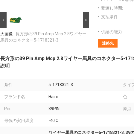
受渡し時間:
支払条件:
供給の能力:
大画像 :
長方形の39 Pin Amp Mcp 2.8ワイヤー
馬具のコネクター5-1718321-3
連絡先
長方形の39 Pin Amp Mcp 2.8ワイヤー馬具のコネクター5-1718
説明
条件:
5-1718321-3
タイプ
ブランド名:
Hainr
色:
Pin:
39PIN
原点:
最低の実用温度:
-40 C
ワイヤー馬具のコネクター5-1718321-3
,
39