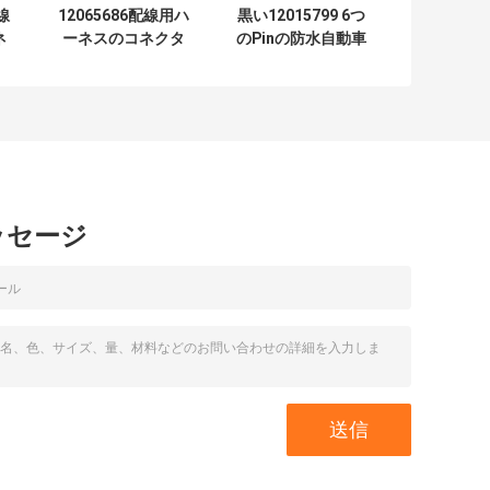
線
12065686配線用ハ
黒い12015799 6つ
ネ
ーネスのコネクタ
のPinの防水自動車
コ
ー9 Pinの電気コネ
コネクターのプラ
グ
クタ
グ
ッセージ