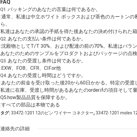
FAQ
パッキングのあなたの言葉は何であるか。
Q1.
:通常、私達は中立ホワイト ボックスおよび茶色のカートン
ら、
私達はあなたの承認の手紙を得た後あなたの決め付けられた
あなたの支払い条件は何であるか。
Q2.
:沈殿物としてT/T 30%、および配達の前の70%。私達は
あなたのためのサンプルをプロダクトおよびパッケージの点
あなたの受渡し条件は何であるか。
Q3.
:EXW、FOB、CFR、CIF.or他
あなたの受渡し時間はどうですか。
Q4.
:あなたの前金を受け取った後20から60日かかる。特定の受
私達に在庫、受渡し時間があるあなたのorder.ifの項目そし
Q5.how製品品質を保障するか。
:すべての部品は本物である
,
タグ:
33472-1201 12のピン ワイヤー コネクター
33472-1201 mole
連絡先の詳細