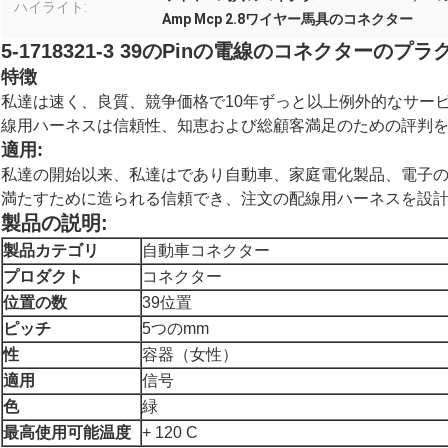
ハイライト:
Amp Mcp 2.8ワイヤー馬具のコネクター
5-1718321-3 39の
Pinの電線のコネクターのプラ
特徴
私達は速く、良質、競争価格で10年ずっと以上例外的なサービ
線用ハーネスは信頼性、知恵および総顧客満足のための評判を
適用:
私達の開始以来、私達はであり自動車、家庭電化製品、電子
満たすために造られる信頼でき、注文の配線用ハーネスを設
製品の説明:
製品カテゴリ
自動車コネクター
プロダクト
コネクター
位置の数
39位置
ピッチ
5つのmm
性
容器（女性）
適用
信号
色
緑
最高使用可能温度
+ 120 C