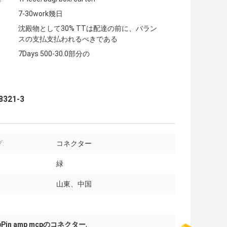
7-30work幾日
沈殿物として30% TTは配達の前に、バラン
スの支払支払われるべきである
7Days 500-30.0部分の
321-3
:
コネクター
緑
山東、中国
のPin amp mcpのコネクター
,