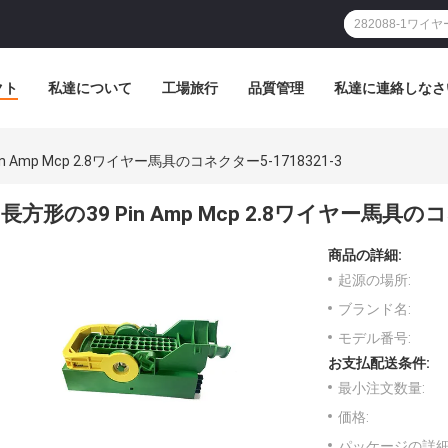
クト
私達について
工場旅行
品質管理
私達に連絡しなさ
n Amp Mcp 2.8ワイヤー馬具のコネクター5-1718321-3
長方形の39 Pin Amp Mcp 2.8ワイヤー馬具のコ
商品の詳細:
起源の場所:
ブランド名:
モデル番号:
お支払配送条件:
最小注文数量:
価格:
パッケージの詳細