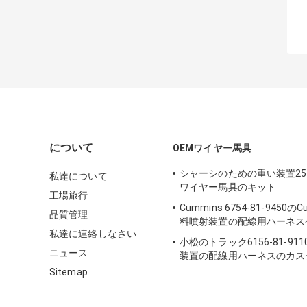
について
OEMワイヤー馬具
シャーシのための重い装置257-
私達について
ワイヤー馬具のキット
工場旅行
Cummins 6754-81-9450の
品質管理
料噴射装置の配線用ハーネス
私達に連絡しなさい
小松のトラック6156-81-91
ニュース
装置の配線用ハーネスのカス
た長さ
Sitemap