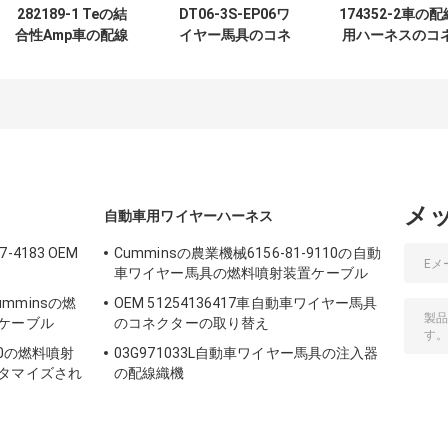
282189-1 Teの結
DT06-3S-EP06ワ
174352-2車の配
合性Amp車の配線
イヤー馬具のコネ
用ハーネスのコ
用ハーネスのコネ
クターの自動車プ
クター2のピン 
クター
ラグおよびソケッ
ネクタ ハウジン
ト
メ
自動車用ワイヤーハーネス
4183 OEM
Cumminsの農業機械6156-81-9110の自動
車ワイヤー馬具の燃料噴射装置ケーブル
Cumminsの燃
OEM 51254136417車自動車ワイヤー馬具
ケーブル
のコネクターの取り替え
10の燃料噴射
03G971033L自動車ワイヤー馬具の注入器
タマイズされ
の配線織機