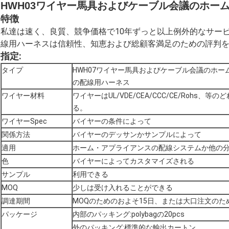
HWH03ワイヤー馬具およびケーブル会議のホー
特徴
私達は速く、良質、競争価格で10年ずっと以上例外的なサービス
線用ハーネスは信頼性、知恵および総顧客満足のための評判を
指定:
タイプ
HWH07ワイヤー馬具およびケーブル会議のホー
の配線用ハーネス
ワイヤー材料
ワイヤーはUL/VDE/CEA/CCC/CE/Rohs、
る。
ワイヤーSpec
バイヤーの条件によって
関係方法
バイヤーのデッサンかサンプルによって
適用
ホーム・アプライアンスの配線システムか他の
色
バイヤーによってカスタマイズされる
サンプル
利用できる
MOQ
少しは受け入れることができる
調達期間
MOQのためのおよそ15日、または大口注文のた
パッケージ
内部のパッキング:polybagの20pcs
外のパッキング:標準的な輸出カートン