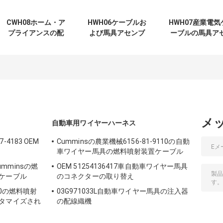
CWH08ホーム・ア
HWH06ケーブルお
HWH07産業電気
プライアンスの配
よび馬具アセンブ
ーブルの馬具ア
線用ハーネスおよ
リ普遍的な配線用
ンブリCEA CC
びケーブル会議の
ハーネスISO9001
セリウムRohs
メ
自動車用ワイヤーハーネス
4183 OEM
Cumminsの農業機械6156-81-9110の自動
車ワイヤー馬具の燃料噴射装置ケーブル
Cumminsの燃
OEM 51254136417車自動車ワイヤー馬具
ケーブル
のコネクターの取り替え
10の燃料噴射
03G971033L自動車ワイヤー馬具の注入器
タマイズされ
の配線織機