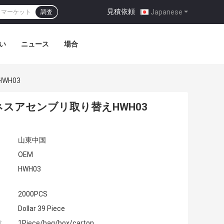
見積依頼
|
Japanese
調査
い
ニュース
場合
WH03
スアセンブリ取り替えHWH03
山東中国
OEM
HWH03
2000PCS
Dollar 39 Piece
:
1Piece/bag/box/carton