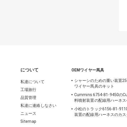
について
OEMワイヤー馬具
シャーシのための重い装置257-
私達について
ワイヤー馬具のキット
工場旅行
Cummins 6754-81-9450の
品質管理
料噴射装置の配線用ハーネス
私達に連絡しなさい
小松のトラック6156-81-91
ニュース
装置の配線用ハーネスのカス
た長さ
Sitemap