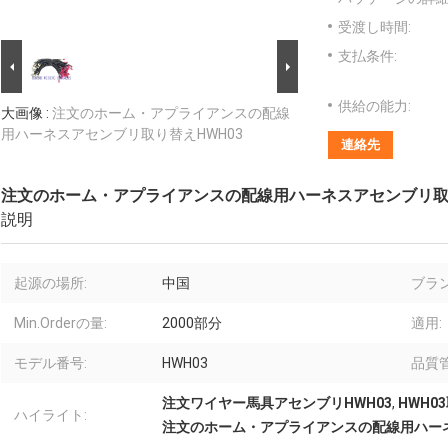
受渡し時間:
支払条件:
供給の能力:
大画像 :
注文のホーム・アプライアンスの配線
用ハーネスアセンブリ取り替えHWH03
連絡先
注文のホーム・アプライアンスの配線用ハーネスアセンブリ取り
説明
起源の場所:
中国
ブラン
Min.Orderの量:
2000部分
適用:
モデル番号:
HWH03
品質管
注文ワイヤー馬具アセンブリHWH03
,
HWH
ハイライト:
注文のホーム・アプライアンスの配線用ハー