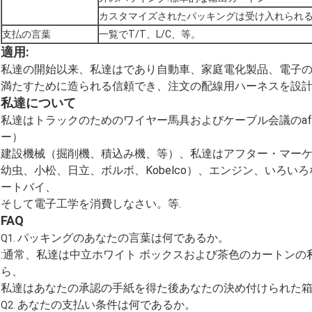
カスタマイズされたパッキングは受け入れられ
支払の言葉
一覧でT/T、L/C、等。
適用:
私達の開始以来、私達はであり自動車、家庭電化製品、電子
満たすために造られる信頼でき、注文の配線用ハーネスを設
私達について
私達はトラックのためのワイヤー馬具およびケーブル会議のafte
ー）
建設機械（掘削機、積込み機、等）、私達はアフター・マー
幼虫、小松、日立、ボルボ、Kobelco）、エンジン、いろ
ートバイ、
そして電子工学を消費しなさい。等.
FAQ
パッキングのあなたの言葉は何であるか。
Q1.
:通常、私達は中立ホワイト ボックスおよび茶色のカートン
ら、
私達はあなたの承認の手紙を得た後あなたの決め付けられた
あなたの支払い条件は何であるか。
Q2.