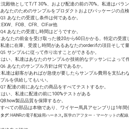
:沈殿物としてT/T 30%、および配達の前の70%。私達は
あなたのためのサンプルをプロダクトおよびパッケージの点
あなたの受渡し条件は何であるか。
Q3.
:EXW、FOB、CFR、CIF.or他
あなたの受渡し時間はどうですか。
Q4.
:あなたの前金を受け取った後20から60日かかる。特定の受
私達に在庫、受渡し時間があるあなたのorder.ifの項目そし
サンプルに従って作り出すことができるか。
Q5.
:はい、私達はあなたのサンプルか技術的なデッサンによって
あなたのサンプル方針は何であるか。
Q6.
:私達は顧客があればが急使が要したらサンプル費用を支払わ
プルを供給してもいい。
配達の前にあなたの商品をすべてテストするか。
Q7.
:はい、私達に配達の前に100%テストがある
Q8.how製品品質を保障するか。
すべての部品は本物であり、ワイヤー馬具アセンブリは1年間
,
タグ:
HAINRの電子配線用ハーネス
医学のアフター・マーケットの配線