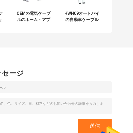
ケ
OEMの電気ケーブ
HWH09オートバイ
セ
ルのホーム・アプ
の自動車ケーブル
C
ライアンスの配線
会議および馬具
用ハーネスHWH05
ッセージ