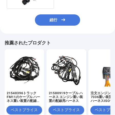
続行
推薦されたプロダクト
21540396トラック
21580919ケーブル ハ
注文エンジン19
FM11のケーブル ハー
ーネス エンジン重い装
7336重い装置
ネス重い装置の配線用
置の配線用ハーネス
ハーネスISO90
ハーネスのために
ベストプライス
ベストプライス
ベストプラ