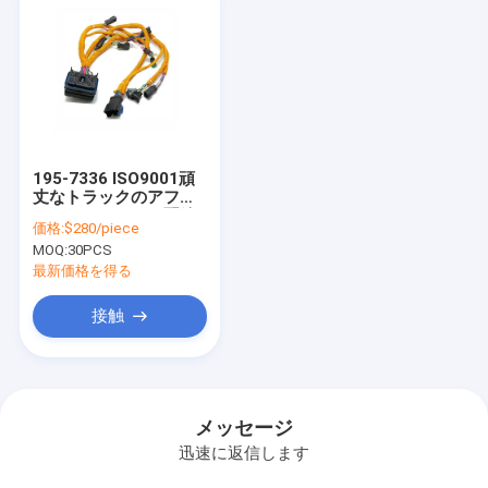
195-7336 ISO9001頑
丈なトラックのアフタ
ー・マーケットの配線
価格:
$280/piece
用ハーネスHainr
MOQ:
30PCS
最新価格を得る
接触
メッセージ
迅速に返信します