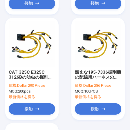
接触
接触
CAT 325C E325C
頑丈な195-7336掘削機
3126Bの幼虫の掘削機
の配線用ハーネスの取
の配線用ハーネス195-
り替え
価格:
Dollar 290 Piece
価格:
Dollar 286 Piece
7336
MOQ:
200pcs
MOQ:
100PCS
最新価格を得る
最新価格を得る
接触
接触