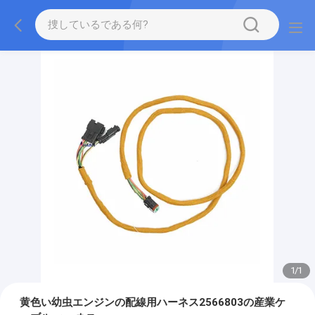
1
/
1
黄色い幼虫エンジンの配線用ハーネス2566803の産業ケ