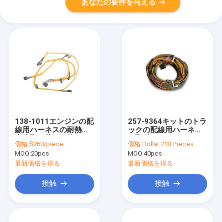
あなたの要件を与える
138-1011エンジンの配
257-9364キットのトラ
線用ハーネスの耐熱性
ックの配線用ハーネス
直接取り替え可能なト
を取付けるラジオのた
価格:
$260/piece
価格:
Dollar 210 Pieces
ラックの配線用ハーネ
めの優れた付属品
MOQ:
20pcs
MOQ:
40pcs
ス
最新価格を得る
最新価格を得る
接触
接触