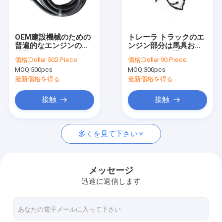
工場旅行
品質管理
OEM建設機械のための
トレーラ トラックのエ
普遍的なエンジンの配
ンジン部分は馬具およ
私達に連絡しなさい
線用ハーネス
びケーブル会議をワイ
価格:
Dollar 502 Piece
価格:
Dollar 90 Piece
ヤーで縛る
MOQ:
500pcs
MOQ:
300pcs
ニュース
最新価格を得る
最新価格を得る
場合
接触
接触
多くを見て下さい
OEMワイヤー馬具
自動車用ワイヤーハーネス
メッセージ
迅速に返信します
重い装置の配線用ハーネス
トラックの配線用ハーネス