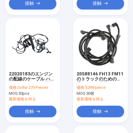
接触
接触
22020183のエンジン
20588146 FH13 FM11
の配線のケーブル ハー
のトラックのための共
ネスのトラックの配線
通エンジン馬具
価格:
Dollar 270 Pieces
価格:
$299/piece
用ハーネス
MOQ:
50pcs
MOQ:
30個
最新価格を得る
最新価格を得る
接触
接触