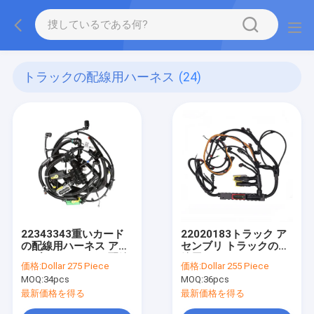
トラックの配線用ハーネス
(24)
22343343重いカード
22020183トラック ア
の配線用ハーネス アセ
センブリ トラックの配
ンブリ トラックの配線
線用ハーネスのための
価格:
Dollar 275 Piece
価格:
Dollar 255 Piece
用ハーネス
エンジン ワイヤー馬具
MOQ:
34pcs
MOQ:
36pcs
の付属品
最新価格を得る
最新価格を得る