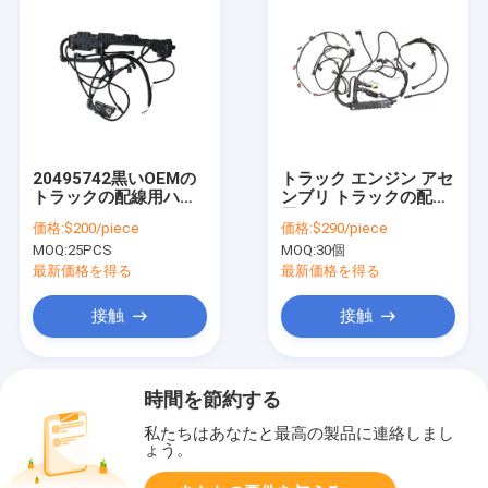
20495742黒いOEMの
トラック エンジン アセ
トラックの配線用ハー
ンブリ トラックの配線
ネスFM12
用ハーネス20588146
価格:
$200/piece
価格:
$290/piece
MOQ:
25PCS
MOQ:
30個
最新価格を得る
最新価格を得る
接触
接触
時間を節約する
私たちはあなたと最高の製品に連絡しまし
ょう。