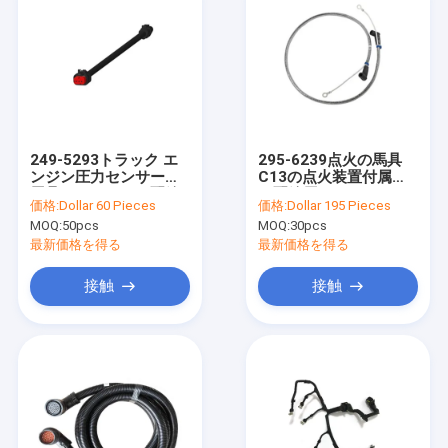
249-5293トラック エ
295-6239点火の馬具
ンジン圧力センサーの
C13の点火装置付属品
馬具のトラックの配線
は配線用ハーネスをト
価格:
Dollar 60 Pieces
価格:
Dollar 195 Pieces
用ハーネス
ラックで運ぶ
MOQ:
50pcs
MOQ:
30pcs
最新価格を得る
最新価格を得る
接触
接触
家
プロダクト
私達について